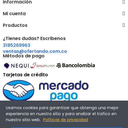
Información
Mi cuenta
Productos
¿Tienes dudas? Escribenos
3185269963
ventas@ofertando.com.co
Métodos de pago
Tarjetas de crédito
Usamos cookies para garantizar que obtenga una mejor
experiencia en nuestro sitio y para analizar el trafico en
nuestro sitio web.
Políticas de privacidad
Copyright © 2022 Ofertando. Todos los derechos reservados.