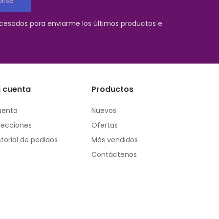
birse
ocesados para enviarme los últimos productos e
i cuenta
Productos
uenta
Nuevos
recciones
Ofertas
storial de pedidos
Más vendidos
Contáctenos