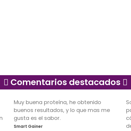
$149.000
Legacy creatina 50
servicios
$110.000
Comentarios destacados
Son las pantorrilleras, más top, las uso
E
para absolutamente todo, son super
i
cómodas para el trabajo y para hacer
r
deporte. 10 de 10.
q