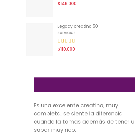
$149.000
na 50
Legacy creatina 50
servicios
$110.000
y
Muy buena proteína, he obtenido
cia
buenos resultados, y lo que mas me
tener un
gusta es el sabor.
Smart Gainer