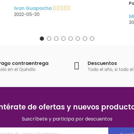
Pantorrilleras de compresión
Am
Michell
J
2022-05-14
20
Pago contraentrega
Descuentos
olo en el Quindío
Todo el año, si todo el
ntérate de ofertas y nuevos product
Suscríbete y participa por descuentos