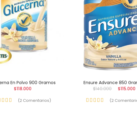
erna En Polvo 900 Gramos
Ensure Advance 850 Gr
$118.000
$140.000
$115.000
(
2
Comentarios
)
(
2
Comentari