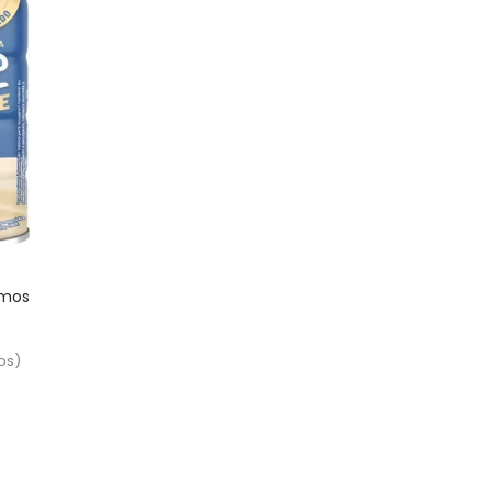
amos
os
)