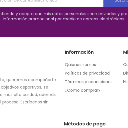
Suscri
entiendo y acepto que mis datos personales sean enviados y pr
información promocional por medio de correos electrónicos.
Información
M
Quienes somos
C
Políticas de privacidad
Di
orte, queremos acompañarte
Términos y condiciones
Hi
objetivos deportivos. Te
¿Como comprar?
a más alta calidad, además
l proceso. Escríbenos sin
Métodos de pago