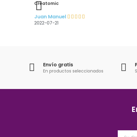
Ivan Guapacha
2022-05-20
Envío gratis
En productos seleccionados
S
E