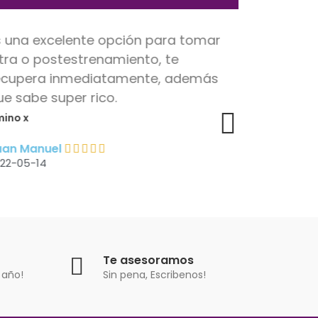
s una excelente opción para tomar
Empecé a
ntra o postestrenamiento, te
estaba 
ecupera inmediatamente, además
quedé so
ue sabe super rico.
me hace 
energía.
ino x
Bion 3 mult
uan Manuel
22-05-14
Sandra
2022-05-0
Te asesoramos
 año!
Sin pena, Escribenos!