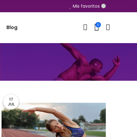
Mis favoritos
0
0
Blog
17
JUL