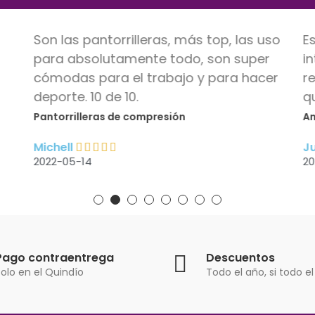
Son las pantorrilleras, más top, las uso
E
para absolutamente todo, son super
i
cómodas para el trabajo y para hacer
r
deporte. 10 de 10.
q
Pantorrilleras de compresión
Am
Michell
J
2022-05-14
20
Pago contraentrega
Descuentos
olo en el Quindío
Todo el año, si todo el