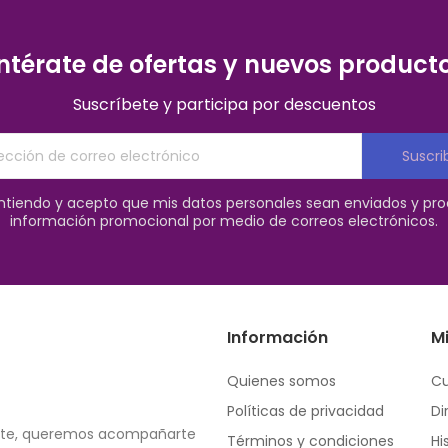
ntérate de ofertas y nuevos product
Suscríbete y participa por descuentos
Suscri
entiendo y acepto que mis datos personales sean enviados y pr
información promocional por medio de correos electrónicos.
Información
M
Quienes somos
C
Políticas de privacidad
Di
orte, queremos acompañarte
Términos y condiciones
Hi