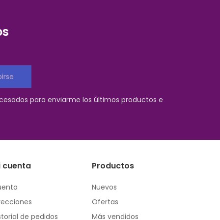
os
birse
ocesados para enviarme los últimos productos e
i cuenta
Productos
uenta
Nuevos
recciones
Ofertas
storial de pedidos
Más vendidos