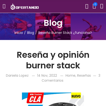
0
Blog
Inicio
Blog
Reseña Burner Stack ¿funciona?
Reseña y opinión
burner stack
Daniela Lopez
14 Nov, 2022
Home
,
Reseñas
3
Comentarios