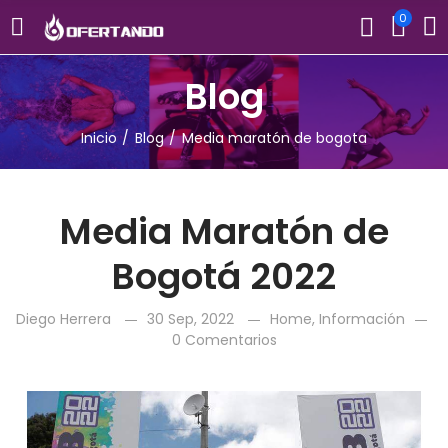
0
Blog
Inicio
Blog
Media maratón de bogota
Media Maratón de
Bogotá 2022
Diego Herrera
30 Sep, 2022
Home
,
Información
0 Comentarios