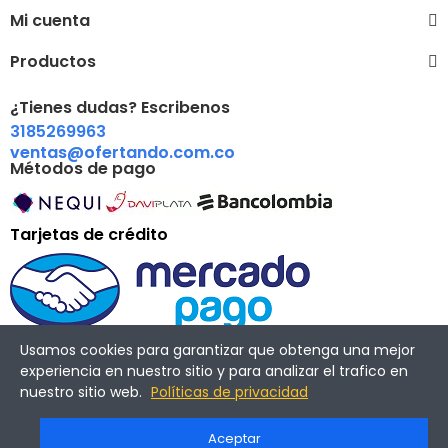
Mi cuenta
Productos
¿Tienes dudas? Escribenos
3185269963
ventas@ofertando.com.co
Métodos de pago
Tarjetas de crédito
Usamos cookies para garantizar que obtenga una mejor
experiencia en nuestro sitio y para analizar el trafico en
nuestro sitio web.
Políticas de privacidad
Copyright © 2022 Ofertando. Todos los derechos reservados.
Aceptar